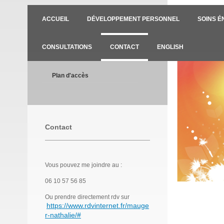
ACCUEIL
DÉVELOPPEMENT PERSONNEL
SOINS É
CONSULTATIONS
CONTACT
ENGLISH
Plan d'accès
Contact
Vous pouvez me joindre au :
06 10 57 56 85
Ou prendre directement rdv sur
https://www.rdvinternet.fr/mauge
r-nathalie/#