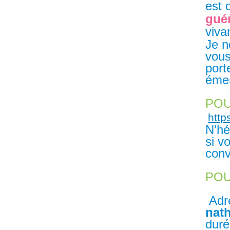
est 
gué
viva
Je n
vous
port
émer
POU
http
N'hé
si v
conv
POU
Adre
nath
duré