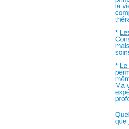
la v
comp
thér
*
Le
Cons
mais
soin
*
Le
perm
mêm
Ma v
expé
prof
Quel
que 