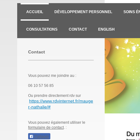
ACCUEIL
DÉVELOPPEMENT PERSONNEL
SOINS É
CONSULTATIONS
CONTACT
ENGLISH
Contact
Vous pouvez me joindre au :
06 10 57 56 85
Ou prendre directement rdv sur
https://www.rdvinternet.fr/mauge
r-nathalie/#
Vous pouvez également utiliser le
formulaire de contact
. :
Partager