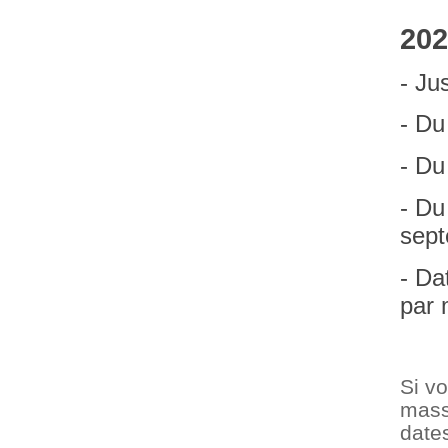
202
- Ju
- Du
- Du
- Du
sep
- Da
par 
Si vo
mass
dates