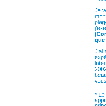
Je v
mon 
plag
j'ex
(Con
que
J'ai
expé
inté
2002
beau
vous
*
Le
appr
prin