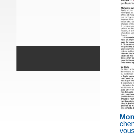
Mon 
chem
vous