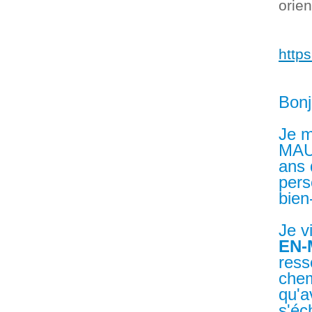
orien
https
Bonj
Je m
MAUG
ans 
pers
bien
Je v
EN-
ress
chem
qu'a
s'éc