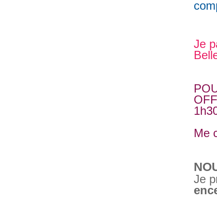
comp
Je p
Belle
POU
OFF
1h30
Me c
NO
Je p
enc