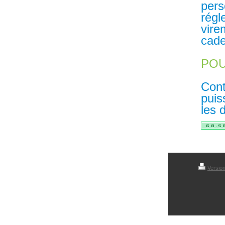
pers
régl
vire
cade
POU
Cont
puis
les 
Versio